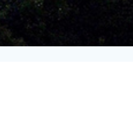
Sentier Botanique
Parcourez le sentier botanique autour du rocher du Cerf
à la découverte des espèces implantées dans les Vosges
: Sapin de Dougelas, érable plane, lierre… Balade
familiale sans difficulté départ à droite de l’aire de jeu
pour enfant.
Découvrez notre livret sur le sentier botanique !