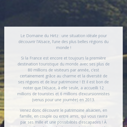
Le Domaine du Hirtz : une situation idéale pour
découvrir l’Alsace, l’une des plus belles régions du
monde !
Si la France est encore et toujours la première
destination touristique du monde avec ses plus de
80 millions de visiteurs par année, c’est
certainement grâce au charme et la diversité de
ses régions et de leur patrimoine ! Et il est bon de
noter que l’Alsace, à elle seule, a accueilli 12
millions de touristes et 6 millions d’excursionnistes
(venus pour une journée) en 2013.
Venez donc découvrir le patrimoine alsacien, en
famille, en couple ou entre amis, qui vous ravira
par ses mille et une possibilités d’escapades ! À