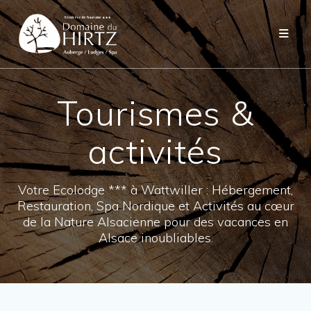
Skip
to
content
Tourismes &
activités
Votre Ecolodge *** à Wattwiller : Hébergement,
Restauration, Spa Nordique et Activités au cœur
de la Nature Alsacienne pour des vacances en
Alsace inoubliables.