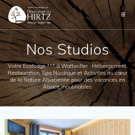
Skip
to
content
Nos Studios
Votre Ecolodge *** à Wattwiller : Hébergement,
Restauration, Spa Nordique et Activités au cœur
de la Nature Alsacienne pour des vacances en
Alsace inoubliables.