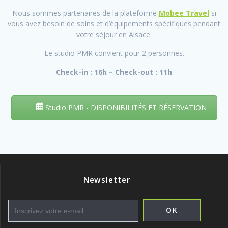
Nous sommes partenaires de la plateforme
Mobee Travel
si
vous avez besoin de soins et d’équipements spécifiques pendant
votre séjour en Alsace.
Le studio PMR convient pour 2 personnes.
Check-in : 16h – Check-out : 11h
Studio PMR - DISPONIBILITÉS ET RÉSERVATION
Newsletter