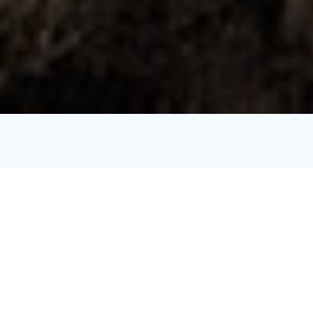
«Venez au HIRTZ, redécouvrir votre vraie nature.»
A
Wattwiller
dans les Haut-Rhin,
à la croisée de la route du
vin et de la route des crêtes
, à 40min de l’aéroport
international de Bâle-Mulhouse, à 10min de la gare de Cernay et
à proximité des grands axes routiers, le Domaine du HIRTZ
vous accueille
365 jours par an sur 8 hectares
dans un écrin
de verdure et de nature préservée.