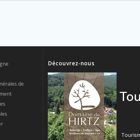
Découvrez-nous
igne
nérales de
Tou
ement
res
les
er
Tourism