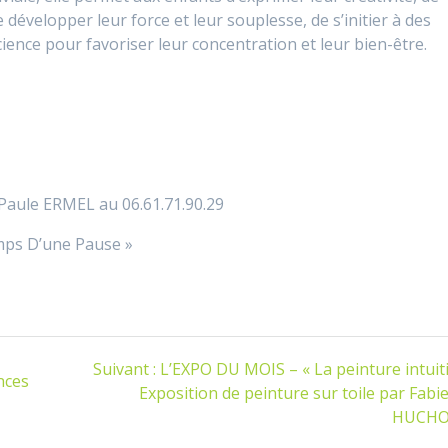
 développer leur force et leur souplesse, de s’initier à des
ience pour favoriser leur concentration et leur bien-être.
Paule ERMEL au 06.61.71.90.29
emps D’une Pause »
Article
Suivant :
L’EXPO DU MOIS – « La peinture intuit
nces
suivant
Exposition de peinture sur toile par Fab
:
HUCH