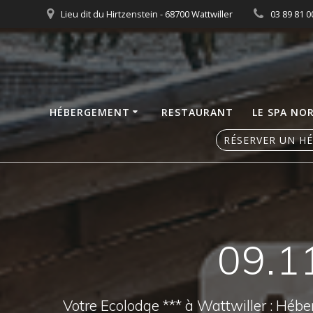
Skip
Lieu dit du Hirtzenstein - 68700 Wattwiller
03 89 81 0
to
content
HÉBERGEMENT
RESTAURANT
LE SPA NO
RÉSERVER UN H
09.11
Votre Ecolodge *** à Wattwiller : Héb