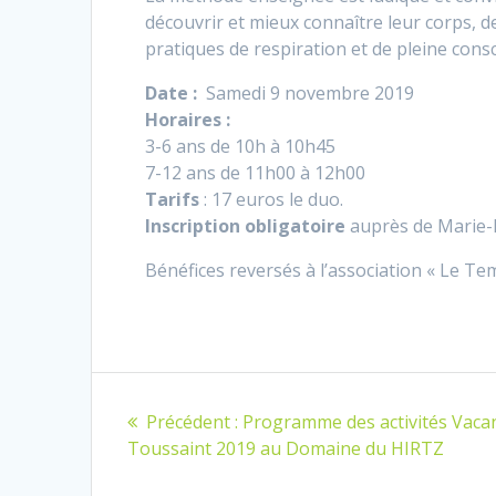
découvrir et mieux connaître leur corps, de
pratiques de respiration et de pleine consc
Date :
Samedi 9 novembre 2019
Horaires :
3-6 ans de 10h à 10h45
7-12 ans de 11h00 à 12h00
Tarifs
: 17 euros le duo.
Inscription obligatoire
auprès de Marie-
Bénéfices reversés à l’association « Le T
Navigation
Article
Précédent :
Programme des activités Vaca
de
précédent
Toussaint 2019 au Domaine du HIRTZ
: