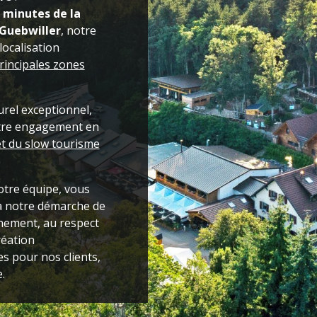
 minutes de la
/Guebwiller
, notre
localisation
rincipales zones
rel exceptionnel,
tre engagement en
t du slow tourisme
tre équipe, vous
à notre démarche de
nnement, au respect
création
s pour nos clients,
.