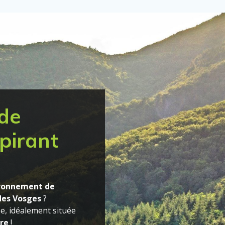
de
spirant
ronnement de
des Vosges
?
e, idéalement située
re
!