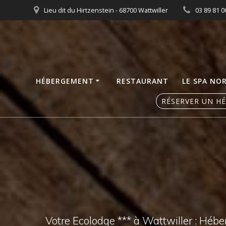
Skip
Lieu dit du Hirtzenstein - 68700 Wattwiller
03 89 81 0
to
content
HÉBERGEMENT
RESTAURANT
LE SPA NO
RÉSERVER UN H
Votre Ecolodge *** à Wattwiller : Héb