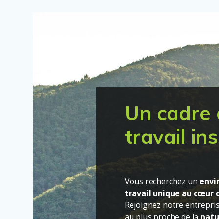
Un cadre 
travail in
Vous recherchez un
envi
travail unique au cœur 
Rejoignez notre entrepris
au plus proche de la
natu