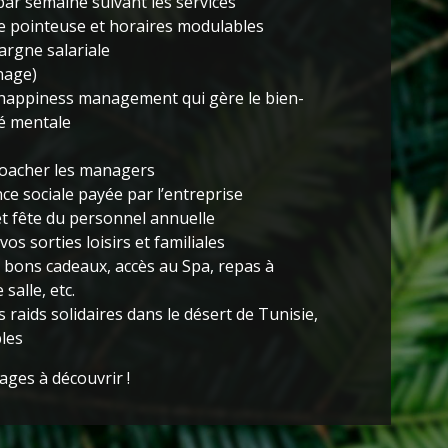
par semaine suivant les services
e pointeuse et horaires modulables
argne salariale
nage)
 happiness management qui gère le bien-
té mentale
oacher les managers
ce sociale payée par l’entreprise
et fête du personnel annuelle
os sorties loisirs et familiales
s bons cadeaux, accès au Spa, repas à
salle, etc.
s raids solidaires dans le désert de Tunisie,
bles
tage
s à découvrir !