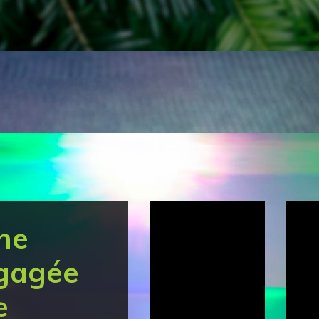
ne
gagée
e