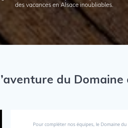
des vacances en Alsace inoubliables.
 l’aventure du Domaine 
Pour compléter nos équipes, le Domaine du Hi