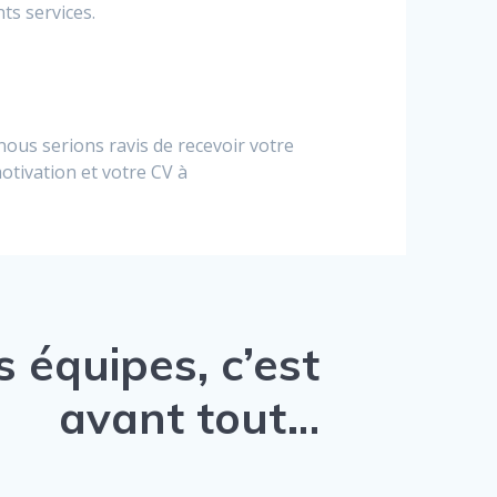
ts services.
nous serions ravis de recevoir votre
otivation et votre CV à
 équipes, c’est
avant tout…