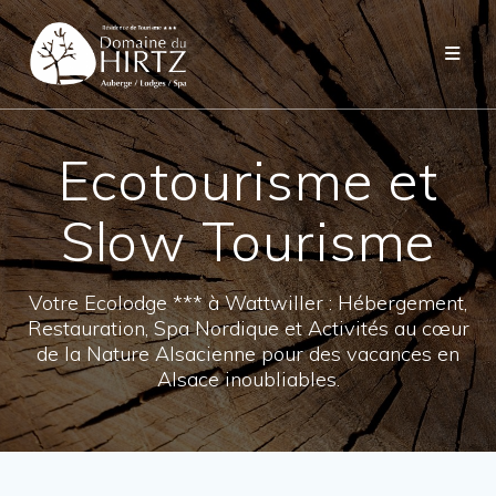
Skip
to
content
Ecotourisme et
Slow Tourisme
Votre Ecolodge *** à Wattwiller : Hébergement,
Restauration, Spa Nordique et Activités au cœur
de la Nature Alsacienne pour des vacances en
Alsace inoubliables.