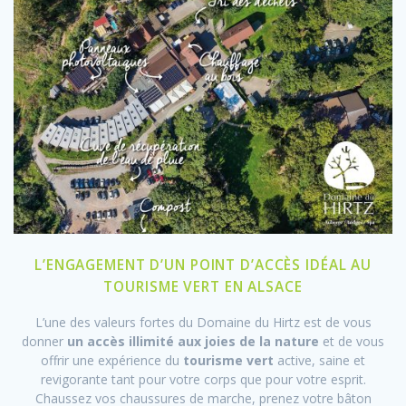
L’ENGAGEMENT D’UN POINT D’ACCÈS IDÉAL AU
TOURISME VERT EN ALSACE
L’une des valeurs fortes du Domaine du Hirtz est de vous
donner
un accès illimité aux joies de la nature
et de vous
offrir une expérience du
tourisme vert
active, saine et
revigorante tant pour votre corps que pour votre esprit.
Chaussez vos chaussures de marche, prenez votre bâton