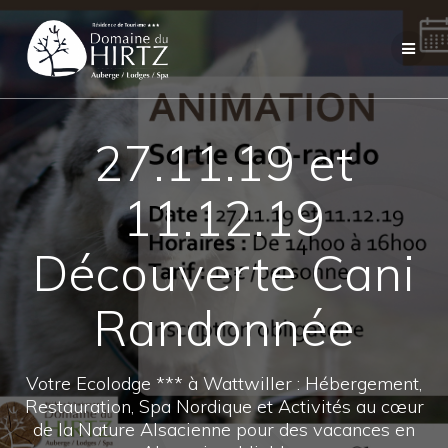
Skip
to
content
27.11.19 et
11.12.19
Découverte Cani
Randonnée
Votre Ecolodge *** à Wattwiller : Hébergement,
Restauration, Spa Nordique et Activités au cœur
de la Nature Alsacienne pour des vacances en