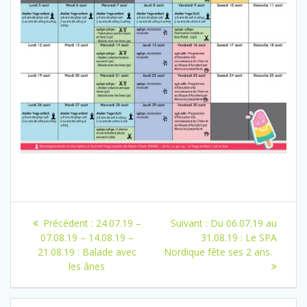
Navigation
Article
Article
Précédent :
24.07.19 –
Suivant :
Du 06.07.19 au
de
précédent
suivant
07.08.19 – 14.08.19 –
31.08.19 : Le SPA
:
:
21.08.19 : Balade avec
Nordique fête ses 2 ans.
l’article
les ânes