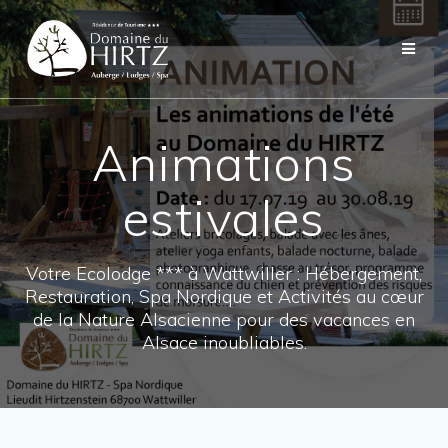
Skip
to
content
Animations
estivales
Votre Ecolodge *** à Wattwiller : Hébergement,
Restauration, Spa Nordique et Activités au cœur
de la Nature Alsacienne pour des vacances en
Alsace inoubliables.