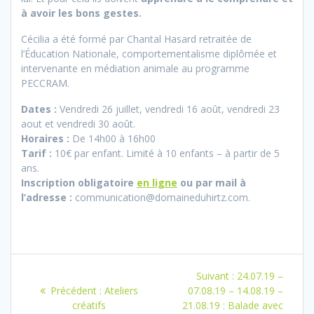
à avoir les bons gestes.
Cécilia a été formé par Chantal Hasard retraitée de
l’Éducation Nationale, comportementalisme diplômée et
intervenante en médiation animale au programme
PECCRAM.
Dates :
Vendredi 26 juillet, vendredi 16 août, vendredi 23
aout et vendredi 30 août.
Horaires :
De 14h00 à 16h00
Tarif :
10€ par enfant. Limité à 10 enfants – à partir de 5
ans.
Inscription obligatoire
en ligne
ou par mail à
l’adresse :
communication@domaineduhirtz.com.
Navigation
Article
Suivant :
24.07.19 –
de
Article
suivant
Précédent :
Ateliers
07.08.19 – 14.08.19 –
précédent
:
créatifs
21.08.19 : Balade avec