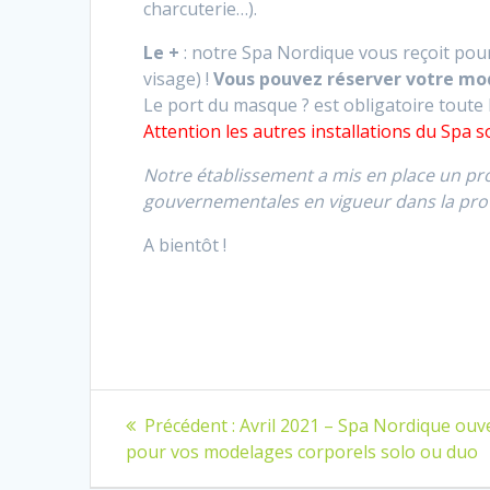
charcuterie…).
Le +
: notre Spa Nordique vous reçoit pou
visage) !
Vous pouvez réserver votre mod
Le port du masque
?
est obligatoire toute 
Attention les autres installations du Spa 
Notre établissement a mis en place un pr
gouvernementales en vigueur dans la prot
A bientôt !
Navigation
Article
Précédent :
Avril 2021 – Spa Nordique ouv
précédent
de
pour vos modelages corporels solo ou duo
: