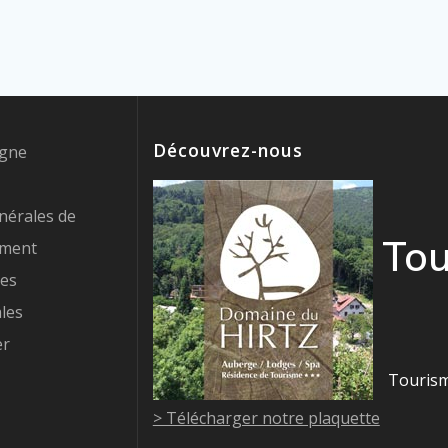
Découvrez-nous
igne
nérales de
Tou
ement
res
les
er
Tourism
> Télécharger notre plaquette