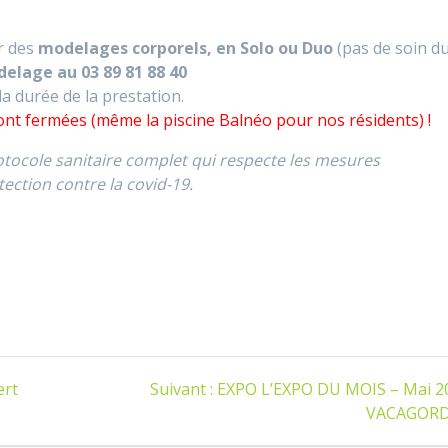
r des
modelages corporels, en Solo ou Duo
(pas de soin d
elage au 03 89 81 88 40
la durée de la prestation.
sont fermées (même la piscine Balnéo pour nos résidents) !
otocole sanitaire complet qui respecte les mesures
ection contre la covid-19.
Article
ert
Suivant :
EXPO L’EXPO DU MOIS – Mai 20
suivant
VACAGOR
: