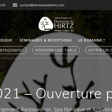
0 00
contact@domaineduhirtz.com
RDIQUE
SÉMINAIRES & RÉCEPTIONS
LE DOMAINE
ÉBERGEMENT
RÉSERVER UNE TABLE
OFFRIR UN 
021 – Ouverture p
ergement, Restauration, Spa Nordique et Activité