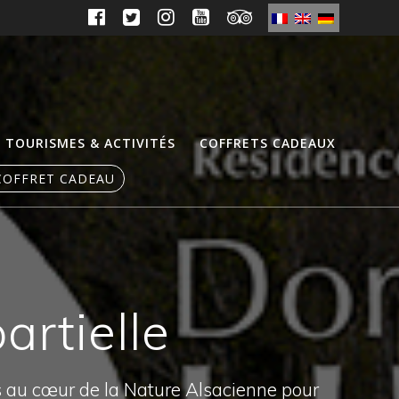
TOURISMES & ACTIVITÉS
COFFRETS CADEAUX
COFFRET CADEAU
artielle
s au cœur de la Nature Alsacienne pour