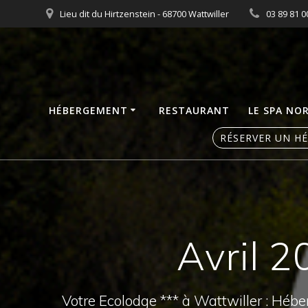
Skip
Lieu dit du Hirtzenstein - 68700 Wattwiller
03 89 81 0
to
content
HÉBERGEMENT
RESTAURANT
LE SPA NO
RÉSERVER UN H
Avril 2
Votre Ecolodge *** à Wattwiller : Héb