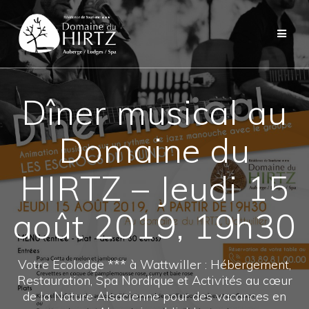
Skip
to
content
Dîner musical au
Domaine du
HIRTZ – Jeudi 15
août 2019, 19h30
Votre Ecolodge *** à Wattwiller : Hébergement,
Restauration, Spa Nordique et Activités au cœur
de la Nature Alsacienne pour des vacances en