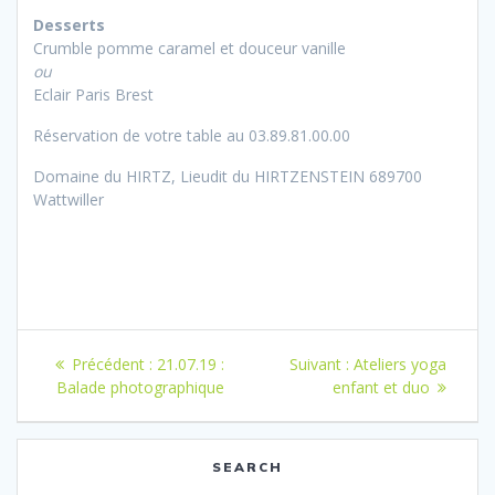
Desserts
Crumble pomme caramel et douceur vanille
ou
Eclair Paris Brest
Réservation de votre table au 03.89.81.00.00
Domaine du HIRTZ, Lieudit du HIRTZENSTEIN 689700
Wattwiller
Navigation
Article
Article
Précédent :
21.07.19 :
Suivant :
Ateliers yoga
de
précédent
suivant
Balade photographique
enfant et duo
:
:
l’article
SEARCH