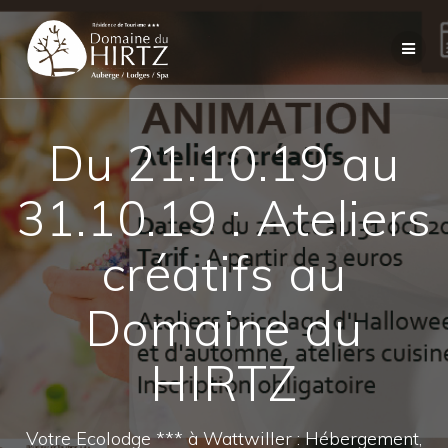
Skip
to
content
Du 21.10.19 au
31.10.19 : Ateliers
créatifs au
Domaine du
HIRTZ
Votre Ecolodge *** à Wattwiller : Hébergement,