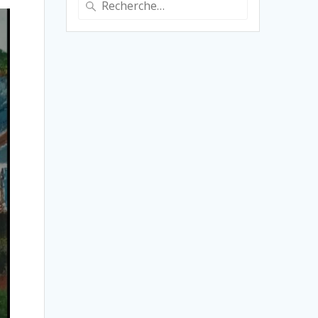
pour
: