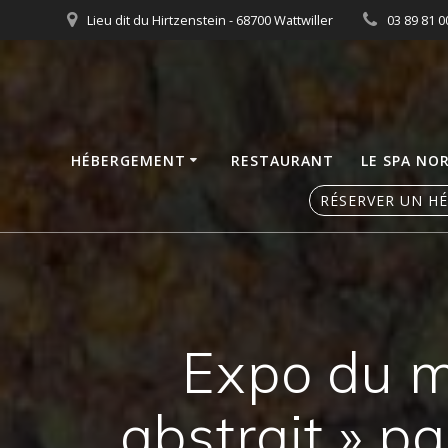
Skip
Lieu dit du Hirtzenstein - 68700 Wattwiller
03 89 81 0
to
content
HÉBERGEMENT
RESTAURANT
LE SPA NO
RÉSERVER UN H
Expo du mo
abstrait » p