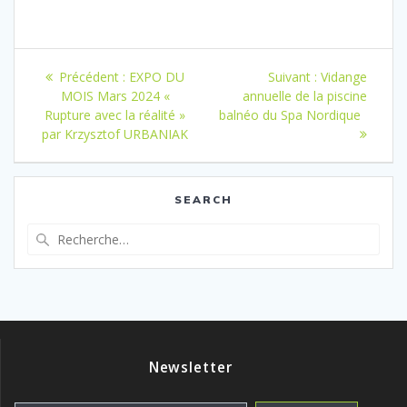
Navigation
Article
Article
Précédent :
EXPO DU
Suivant :
Vidange
de
précédent
suivant
MOIS Mars 2024 «
annuelle de la piscine
:
:
Rupture avec la réalité »
balnéo du Spa Nordique
l’article
par Krzysztof URBANIAK
SEARCH
Recherche
pour
:
Newsletter