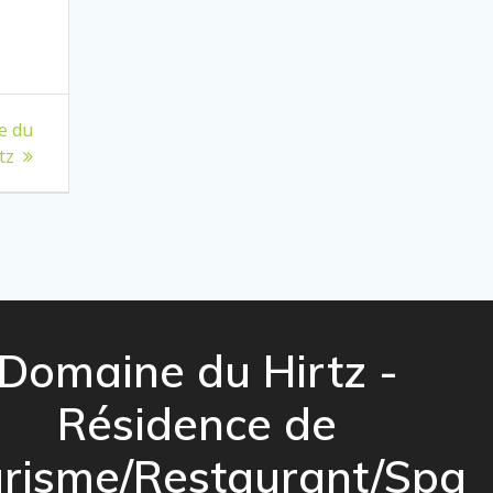
e du
tz
Domaine du Hirtz -
Résidence de
risme/Restaurant/Spa