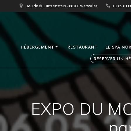
Skip
Lieu dit du Hirtzenstein - 68700 Wattwiller
03 89 81 0
to
content
HÉBERGEMENT
RESTAURANT
LE SPA NO
RÉSERVER UN H
EXPO DU MO
pa