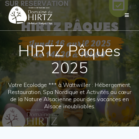
Skip
to
content
HIRTZ Pâques
2025
Votre Ecolodge *** à Wattwiller : Hébergement,
Restauration, Spa Nordique et Activités au cœur
de la Nature Alsacienne pour des vacances en
Alsace inoubliables.