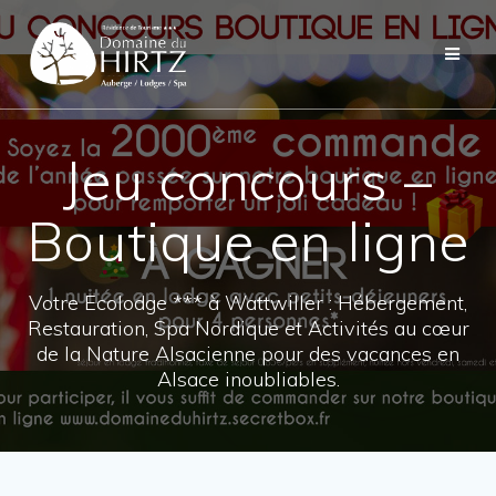
Skip
to
content
Jeu concours –
Boutique en ligne
Votre Ecolodge *** à Wattwiller : Hébergement,
Restauration, Spa Nordique et Activités au cœur
de la Nature Alsacienne pour des vacances en
Alsace inoubliables.