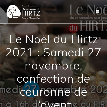
Skip
to
content
Le Noël du Hirtz
2021 : Samedi 27
novembre,
confection de
couronne de
l’avent