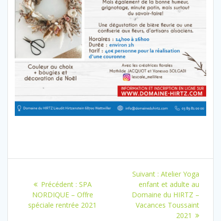
Navigation
Article
Suivant :
Atelier Yoga
de
Article
suivant
Précédent :
SPA
enfant et adulte au
précédent
:
NORDIQUE – Offre
Domaine du HIRTZ –
l’article
:
spéciale rentrée 2021
Vacances Toussaint
2021