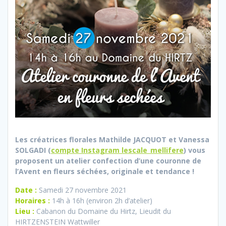
Les créatrices florales Mathilde JACQUOT et Vanessa
SOLGADI (
compte Instagram lescale_mellifere
) vous
proposent un atelier confection d’une couronne de
l’Avent
en fleurs séchées, originale et tendance !
Date :
Samedi 27 novembre 2021
Horaires :
14h à 16h (environ 2h d’atelier)
Lieu :
Cabanon du Domaine du Hirtz, Lieudit du
HIRTZENSTEIN Wattwiller