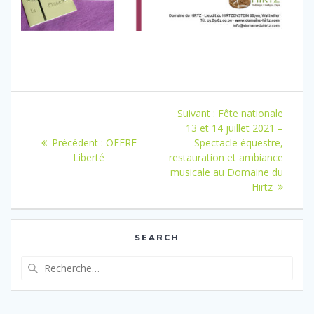
Navigation
Article
Suivant :
Fête nationale
de
suivant
13 et 14 juillet 2021 –
Article
:
Précédent :
OFFRE
Spectacle équestre,
l’article
précédent
Liberté
restauration et ambiance
:
musicale au Domaine du
Hirtz
SEARCH
Recherche
pour
: