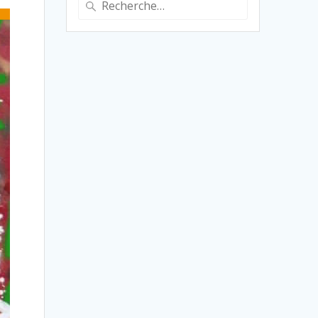
pour
: