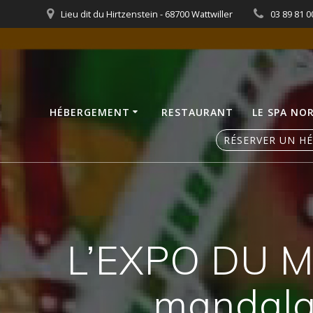
Skip
Lieu dit du Hirtzenstein - 68700 Wattwiller
03 89 81 0
to
content
HÉBERGEMENT
RESTAURANT
LE SPA NO
RÉSERVER UN H
L’EXPO DU MO
mandalas