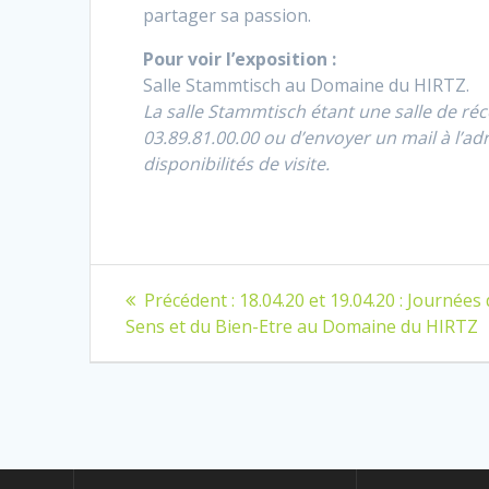
partager sa passion.
Pour voir l’exposition :
Salle Stammtisch au Domaine du HIRTZ.
La salle Stammtisch étant une salle de ré
03.89.81.00.00 ou d’envoyer un mail à l’a
disponibilités de visite.
Navigation
Article
Précédent :
18.04.20 et 19.04.20 : Journées
précédent
de
Sens et du Bien-Etre au Domaine du HIRTZ
:
l’article