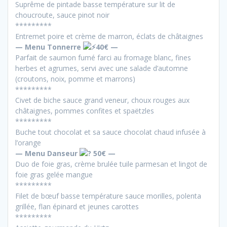
Suprême de pintade basse température sur lit de
choucroute, sauce pinot noir
*********
Entremet poire et crème de marron, éclats de châtaignes
— Menu Tonnerre
40€ —
Parfait de saumon fumé farci au fromage blanc, fines
herbes et agrumes, servi avec une salade d’automne
(croutons, noix, pomme et marrons)
*********
Civet de biche sauce grand veneur, choux rouges aux
châtaignes, pommes confites et spaëtzles
*********
Buche tout chocolat et sa sauce chocolat chaud infusée à
l’orange
— Menu Danseur
50€ —
Duo de foie gras, crème brulée tuile parmesan et lingot de
foie gras gelée mangue
*********
Filet de bœuf basse température sauce morilles, polenta
grillée, flan épinard et jeunes carottes
*********