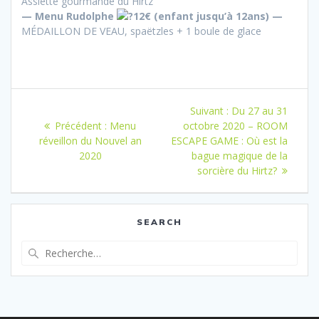
Assiette gourmande du Hirtz
— Menu Rudolphe
12€ (enfant jusqu’à 12ans) —
MÉDAILLON DE VEAU, spaëtzles + 1 boule de glace
Navigation
Article
Suivant :
Du 27 au 31
de
Article
suivant
Précédent :
Menu
octobre 2020 – ROOM
précédent
:
réveillon du Nouvel an
ESCAPE GAME : Où est la
l’article
:
2020
bague magique de la
sorcière du Hirtz?
SEARCH
Recherche
pour
: