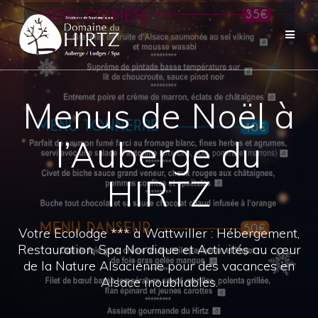
Skip
to
content
Menus de Noël à
l’Auberge du
HIRTZ
Votre Ecolodge *** à Wattwiller : Hébergement,
Restauration, Spa Nordique et Activités au cœur
de la Nature Alsacienne pour des vacances en
Alsace inoubliables.