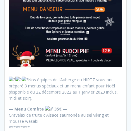
Nos équipes de l’Auberge du HIRTZ vous ont
préparé 3 menus spéciaux et un menu enfant pour Noël
(disponible du 22 décembre 2022 au 1 janvier 2023 inclus,
midi et soir).
— Menu Comète
35€ —
Gravelax de truite d’Alsace saumonée au sel viking et
mousse wasabi
*********