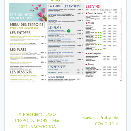
Navigation
Article
Précédent :
EXPO
Article
Suivant :
Protocole
de
précédent
L’EXPO DU MOIS – Mai
suivant
COVID-19
:
2021 : VACAGORDA
: