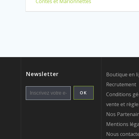
:
Contes et Marionnettes
l’article
Newsletter
Boutique en l
Recrutement
Conditions gé
vente et règl
Nos Partenai
Mentions léga
Nous contact