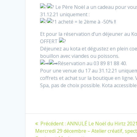
Le Père Noël a un cadeau pour vous !
31.12.21 uniquement :
1 acheté =
le 2ème à -50% !!
Et pour la réservation d’un déjeuner au K
OFFERT
Déjeunez au kota et dégustez en plein coeu
bouillon avec viandes ou poissons.
Réservation au 03 89 81 88 40.
Pour une venue du 17 au 31.12.21 uniqueme
coffrets et achat sur la boutique en ligne. V
Spa, pas de choix possible. Kota accessibl
Navigation
Article
Précédent :
ANNULÉ Le Noël du Hirtz 2021
précédent
de
Mercredi 29 décembre – Atelier créatif, spec