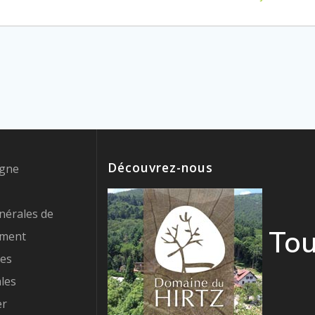
:
Découvrez-nous
igne
nérales de
Tou
ement
res
les
er