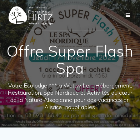
Skip
to
content
Offre Super Flash
Spa
Votre Ecolodge *** à Wattwiller : Hébergement,
Restauration, Spa Nordique et Activités au cœur
de la Nature Alsacienne pour des vacances en
Alsace inoubliables.