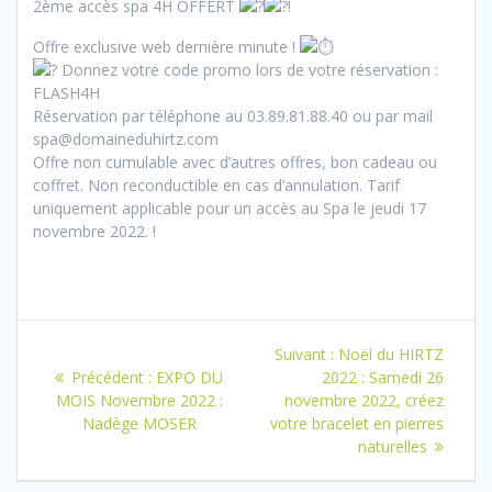
2ème accès spa 4H OFFERT
!
Offre exclusive web dernière minute !
Donnez votre code promo lors de votre réservation :
FLASH4H
Réservation par téléphone au 03.89.81.88.40 ou par mail
spa@domaineduhirtz.com
Offre non cumulable avec d’autres offres, bon cadeau ou
coffret. Non reconductible en cas d’annulation. Tarif
uniquement applicable pour un accès au Spa le jeudi 17
novembre 2022. !
Navigation
Article
Suivant :
Noël du HIRTZ
de
Article
suivant
Précédent :
EXPO DU
2022 : Samedi 26
précédent
:
MOIS Novembre 2022 :
novembre 2022, créez
l’article
:
Nadège MOSER
votre bracelet en pierres
naturelles