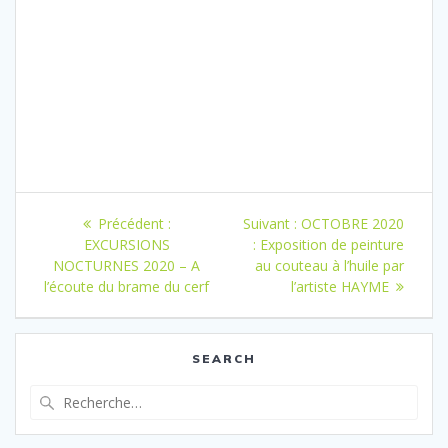
Navigation
Article
Article
Précédent :
Suivant :
OCTOBRE 2020
de
précédent
suivant
EXCURSIONS
: Exposition de peinture
:
:
NOCTURNES 2020 – A
au couteau à l’huile par
l’article
l’écoute du brame du cerf
l’artiste HAYME
SEARCH
Recherche
pour
: