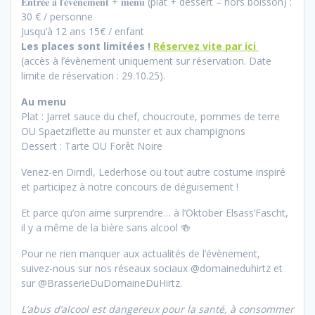
𝐄𝐧𝐭𝐫𝐞́𝐞 𝐚̀ 𝐥’𝐞́𝐯𝐞̀𝐧𝐞𝐦𝐞𝐧𝐭 + 𝐦𝐞𝐧𝐮 (plat + dessert – hors boisson) :
30 € / personne
Jusqu’à 12 ans 15€ / enfant
Les places sont limitées !
Réservez vite par ici
(accès à l’évènement uniquement sur réservation. Date
limite de réservation : 29.10.25).
Au menu
Plat : Jarret sauce du chef, choucroute, pommes de terre
OU Spaetziflette au munster et aux champignons
Dessert : Tarte OU Forêt Noire
Venez-en Dirndl, Lederhose ou tout autre costume inspiré
et participez à notre concours de déguisement !
Et parce qu’on aime surprendre… à l’Oktober Elsass’Fascht,
il y a même de la bière sans alcool 🍻
Pour ne rien manquer aux actualités de l’évènement,
suivez-nous sur nos réseaux sociaux @domaineduhirtz et
sur @BrasserieDuDomaineDuHirtz.
L’abus d’alcool est dangereux pour la santé, à consommer