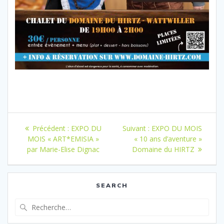
Navigation
Article
Article
Précédent :
EXPO DU
Suivant :
EXPO DU MOIS
de
précédent
suivant
MOIS « ART*EMISIA »
« 10 ans d’aventure »
:
:
par Marie-Elise Dignac
Domaine du HIRTZ
l’article
SEARCH
Recherche
pour