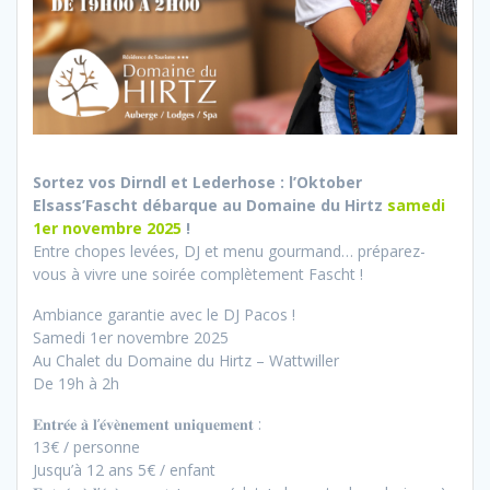
Sortez vos Dirndl et Lederhose : l’Oktober
Elsass’Fascht débarque au Domaine du Hirtz
samedi
1er novembre 2025
!
Entre chopes levées, DJ et menu gourmand… préparez-
vous à vivre une soirée complètement Fascht !
Ambiance garantie avec le DJ Pacos !
Samedi 1er novembre 2025
Au Chalet du Domaine du Hirtz – Wattwiller
De 19h à 2h
𝐄𝐧𝐭𝐫𝐞́𝐞 𝐚̀ 𝐥’𝐞́𝐯𝐞̀𝐧𝐞𝐦𝐞𝐧𝐭 𝐮𝐧𝐢𝐪𝐮𝐞𝐦𝐞𝐧𝐭 :
13€ / personne
Jusqu’à 12 ans 5€ / enfant