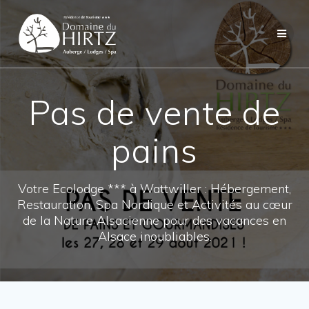
Skip
to
content
Pas de vente de
pains
Votre Ecolodge *** à Wattwiller : Hébergement,
Restauration, Spa Nordique et Activités au cœur
de la Nature Alsacienne pour des vacances en
Alsace inoubliables.