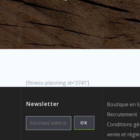
[fitness-planning id=’3741′]
Newsletter
Boutique en l
Recrutement
Conditions gé
vente et règl