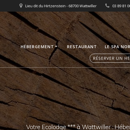
Skip
Lieu dit du Hirtzenstein - 68700 Wattwiller
03 89 81 0
to
content
HÉBERGEMENT
RESTAURANT
LE SPA NO
RÉSERVER UN H
Votre Ecolodge *** à Wattwiller : Héb