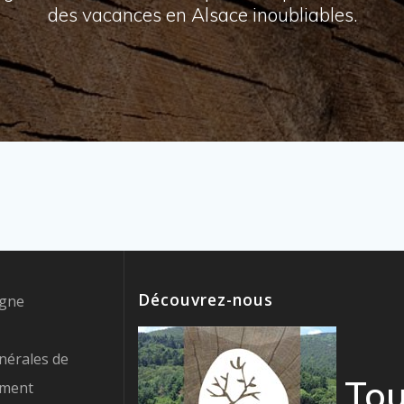
des vacances en Alsace inoubliables.
Découvrez-nous
igne
nérales de
Tou
ement