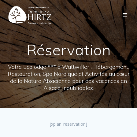
Skip
to
content
Réservation
Votre Ecolodge *** à Wattwiller : Hébergement,
Restauration, Spa Nordique et Activités au cœur
de la Nature Alsacienne pour des vacances en
Alsace inoubliables.
[xplan_reservation]