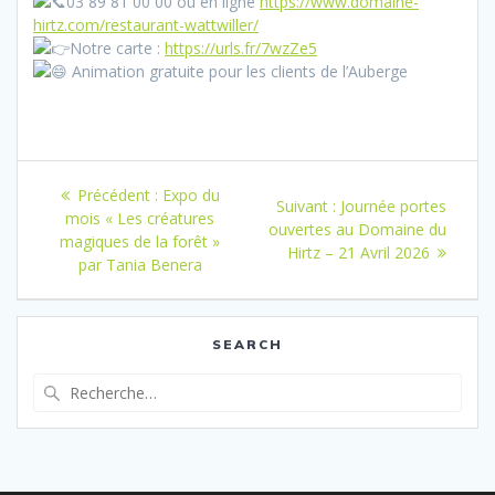
03 89 81 00 00 ou en ligne
https://www.domaine-
hirtz.com/restaurant-wattwiller/
Notre carte :
https://urls.fr/7wzZe5
Animation gratuite pour les clients de l’Auberge
Navigation
Article
Précédent :
Expo du
Article
Suivant :
Journée portes
de
précédent
mois « Les créatures
suivant
ouvertes au Domaine du
:
magiques de la forêt »
:
Hirtz – 21 Avril 2026
l’article
par Tania Benera
SEARCH
Recherche
pour
: