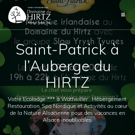
Skip
to
content
Saint-Patrick à
l’Auberge du
HIRTZ
Votre Ecolodge *** à Wattwiller : Hébergement,
Restauration, Spa Nordique et Activités au cœur
de la Nature Alsacienne pour des vacances en
Alsace inoubliables.