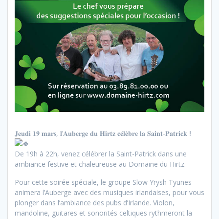
𝐉𝐞𝐮𝐝𝐢 𝟏𝟗 𝐦𝐚𝐫𝐬, 𝐥’𝐀𝐮𝐛𝐞𝐫𝐠𝐞 𝐝𝐮 𝐇𝐢𝐫𝐭𝐳 𝐜𝐞́𝐥𝐞̀𝐛𝐫𝐞 𝐥𝐚 𝐒𝐚𝐢𝐧𝐭-𝐏𝐚𝐭𝐫𝐢𝐜𝐤 ⵑ
De 19h à 22h, venez célébrer la Saint-Patrick dans une
ambiance festive et chaleureuse au Domaine du Hirtz.
Pour cette soirée spéciale, le groupe Slow Yrysh Tyunes
animera l’Auberge avec des musiques irlandaises, pour vous
plonger dans l’ambiance des pubs d’Irlande. Violon,
mandoline, guitares et sonorités celtiques rythmeront la