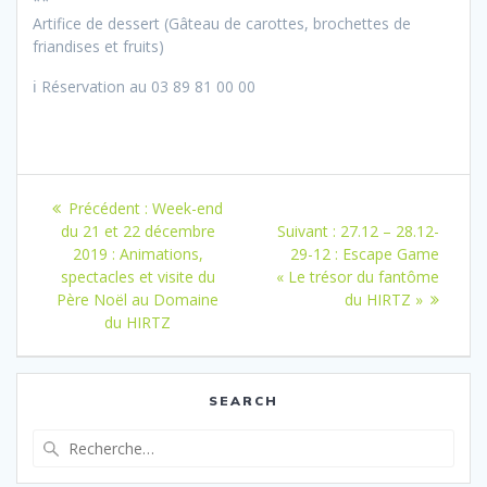
**
Artifice de dessert (Gâteau de carottes, brochettes de
friandises et fruits)
ℹ️
Réservation au 03 89 81 00 00
Navigation
Article
Précédent :
Week-end
de
précédent
Article
du 21 et 22 décembre
Suivant :
27.12 – 28.12-
:
suivant
2019 : Animations,
29-12 : Escape Game
l’article
:
spectacles et visite du
« Le trésor du fantôme
Père Noël au Domaine
du HIRTZ »
du HIRTZ
SEARCH
Recherche
pour
: