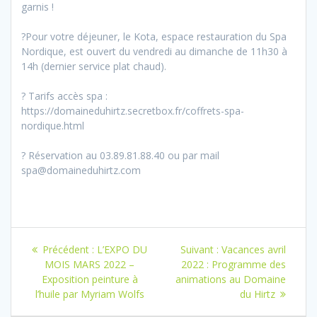
garnis !
?Pour votre déjeuner, le Kota, espace restauration du Spa
Nordique, est ouvert du vendredi au dimanche de 11h30 à
14h (dernier service plat chaud).
? Tarifs accès spa :
https://domaineduhirtz.secretbox.fr/coffrets-spa-
nordique.html
? Réservation au 03.89.81.88.40 ou par mail
spa@domaineduhirtz.com
Navigation
Article
Article
Précédent :
L’EXPO DU
Suivant :
Vacances avril
de
précédent
suivant
MOIS MARS 2022 –
2022 : Programme des
:
:
Exposition peinture à
animations au Domaine
l’article
l’huile par Myriam Wolfs
du Hirtz