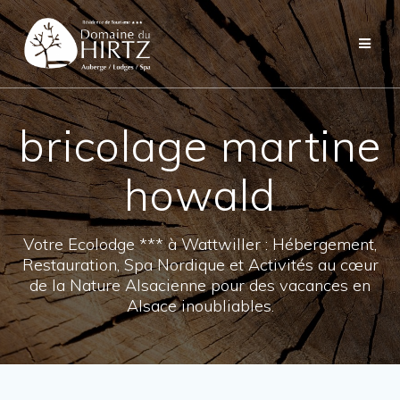
Skip
to
content
bricolage martine
howald
Votre Ecolodge *** à Wattwiller : Hébergement,
Restauration, Spa Nordique et Activités au cœur
de la Nature Alsacienne pour des vacances en
Alsace inoubliables.