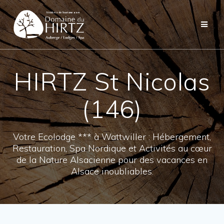
Skip
to
content
HIRTZ St Nicolas
(146)
Votre Ecolodge *** à Wattwiller : Hébergement,
Restauration, Spa Nordique et Activités au cœur
de la Nature Alsacienne pour des vacances en
Alsace inoubliables.