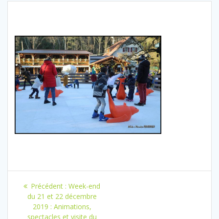
Navigation
Article
Précédent :
Week-end
de
précédent
du 21 et 22 décembre
:
2019 : Animations,
spectacles et visite du