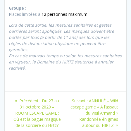
Groupe :
Places limitées à
12 personnes maximum
Lors de cette sortie, les mesures sanitaires et gestes
barrières seront appliqués. Les masques doivent être
portés par tous (à partir de 11 ans) dès lors que les
règles de distanciation physique ne peuvent être
garanties.
En cas de mauvais temps ou selon les mesures sanitaires
en vigueur, le Domaine du HIRTZ s’autorise à annuler
l’activité.
Navigation
Article
Article
Précédent :
Du 27 au
Suivant :
ANNULÉ – Wild
de
précédent
suivant
31 octobre 2020 –
escape game « A l’assaut
:
:
ROOM ESCAPE GAME :
du Vieil Armand »
l’article
Où est la bague magique
Randonnée énigmes
de la sorcière du Hirtz?
autour du HIRTZ