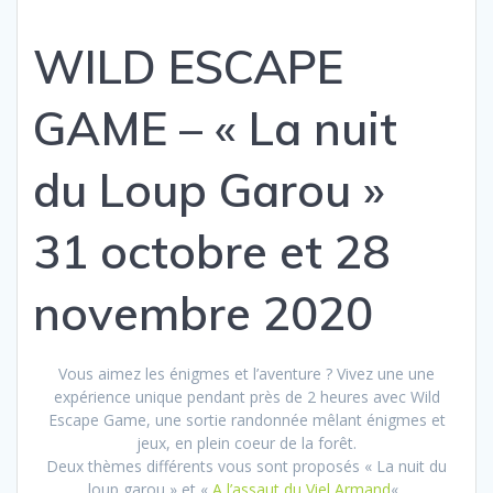
WILD ESCAPE
GAME – « La nuit
du Loup Garou »
31 octobre et 28
novembre 2020
Vous aimez les énigmes et l’aventure ? Vivez une une
expérience unique pendant près de 2 heures avec Wild
Escape Game, une sortie randonnée mêlant énigmes et
jeux, en plein coeur de la forêt.
Deux thèmes différents vous sont proposés « La nuit du
loup garou » et «
A l’assaut du Viel Armand
« .