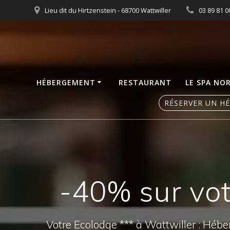
Skip
Lieu dit du Hirtzenstein - 68700 Wattwiller
03 89 81 0
to
content
HÉBERGEMENT
RESTAURANT
LE SPA NO
RÉSERVER UN H
-40% sur vot
Votre Ecolodge *** à Wattwiller : Héb