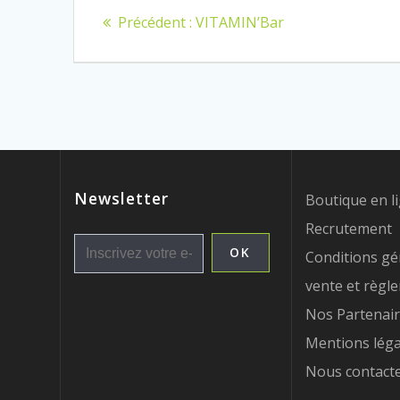
Navigation
Article
Précédent :
VITAMIN’Bar
de
précédent
:
l’article
Newsletter
Boutique en l
Recrutement
Conditions gé
vente et règl
Nos Partenai
Mentions léga
Nous contact