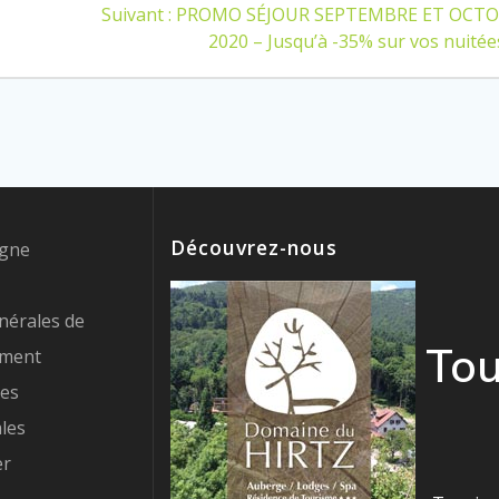
Article
Suivant :
PROMO SÉJOUR SEPTEMBRE ET OCT
suivant
2020 – Jusqu’à -35% sur vos nuitées
:
Découvrez-nous
igne
nérales de
Tou
ement
res
les
er