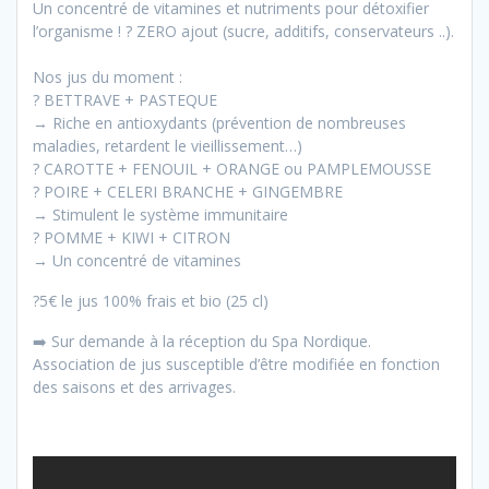
Un concentré de vitamines et nutriments pour détoxifier
l’organisme ! ? ZERO ajout (sucre, additifs, conservateurs ..).
Nos jus du moment :
? BETTRAVE + PASTEQUE
→ Riche en antioxydants (prévention de nombreuses
maladies, retardent le vieillissement…)
? CAROTTE + FENOUIL + ORANGE ou PAMPLEMOUSSE
? POIRE + CELERI BRANCHE + GINGEMBRE
→ Stimulent le système immunitaire
? POMME + KIWI + CITRON
→ Un concentré de vitamines
?5€ le jus 100% frais et bio (25 cl)
➡️ Sur demande à la réception du Spa Nordique.
Association de jus susceptible d’être modifiée en fonction
des saisons et des arrivages.