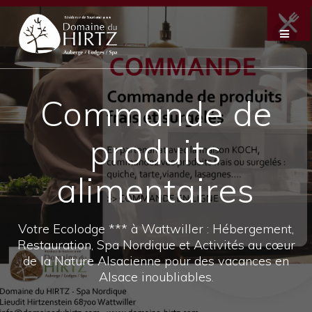
Skip
to
content
Commande de
produits
alimentaires
Votre Ecolodge *** à Wattwiller : Hébergement,
Restauration, Spa Nordique et Activités au cœur
de la Nature Alsacienne pour des vacances en
Alsace inoubliables.