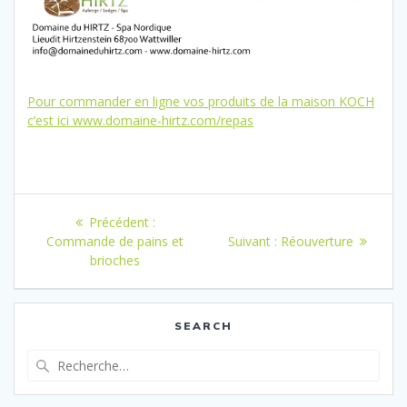
Pour commander en ligne vos produits de la maison KOCH
c’est ici www.domaine-hirtz.com/repas
Navigation
Article
Précédent :
de
précédent
Article
Commande de pains et
Suivant :
Réouverture
:
suivant
brioches
l’article
:
SEARCH
Recherche
pour
: