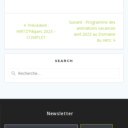
Navigation
Article
Suivant :
Programme des
Article
Précédent :
de
suivant
animations vacances
précédent
HIRTZ’Pâques 2023 –
:
avril 2023 au Domaine
:
COMPLET
l’article
du Hirtz
SEARCH
Recherche
pour
:
Newsletter