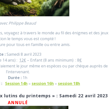
avec Philippe Beaud
es, voyagez à travers le monde au fil des énigmes et des jeux
tion le temps vous est compté !
re pour tous en famille ou entre amis.
te :
Samedi 8 avril 2023
e 14 ans) :
12€
– Enfant (8 ans minimum) : 8
€
aiement le jour même en espèces ou par chèque auprès de
l’intervenant.
Durée :
1h
E :
Session 14h
–
session 16h
–
session 18h
 lutins du printemps » :
Samedi 22 avril 2023
ANNULÉ