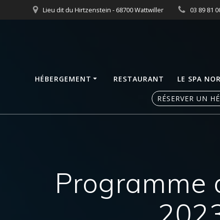
Skip
Lieu dit du Hirtzenstein - 68700 Wattwiller
03 89 81 0
to
content
HÉBERGEMENT
RESTAURANT
LE SPA NO
RÉSERVER UN H
Programme d
2023