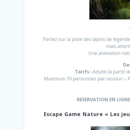
Partez sur la piste des lapins de légend
mais atten
Une animation natu
Da
Tarifs :
Adulte (à partir d
Maximum 10 personnes par session – P
RESERVATION EN LIGN
Escape Game Nature « Les jeux