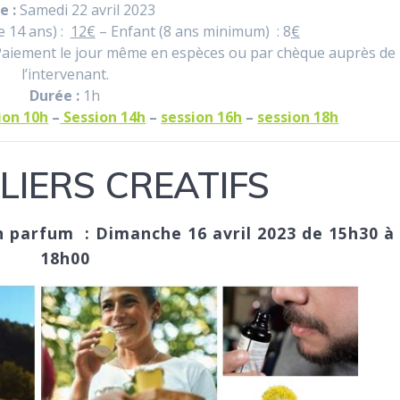
e :
Samedi 22 avril 2023
e 14 ans) :
12€
– Enfant (8 ans minimum) : 8
€
aiement le jour même en espèces ou par chèque auprès de
l’intervenant.
Durée :
1h
ion 10h
–
Session 14h
–
session 16h
–
session 18h
LIERS CREATIFS
n parfum : Dimanche 16 avril 2023 de 15h30 à
18h00