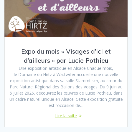
Expo du mois « Visages d’ici et
d’ailleurs » par Lucie Pothieu
Une exposition artistique en Alsace Chaque mois,
le Domaine du Hirtz à Wattwiller accueille une nouvelle
exposition artistique dans sa salle Stammtisch, au cœur du
Parc Naturel Régional des Ballons des Vosges. Du 9 juin au
5 juillet 2026, découvrez les œuvres de Lucie Pothieu, dans
un cadre naturel unique en Alsace. Cette exposition gratuite
est l’occasion de…
Lire la suite