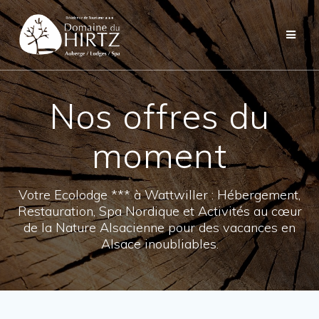
Skip
to
content
Nos offres du
moment
Votre Ecolodge *** à Wattwiller : Hébergement,
Restauration, Spa Nordique et Activités au cœur
de la Nature Alsacienne pour des vacances en
Alsace inoubliables.