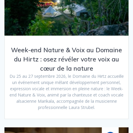
Week-end Nature & Voix au Domaine
du Hirtz : osez révéler votre voix au
cœur de la nature
Du 25 au 27 septembre 2026, le Domaine du Hirtz accueille
un événement unique mêlant développement personnel,
expression vocale et immersion en pleine nature : le Week-
end Nature & Voix, animé par la chanteuse et coach vocale
alsacienne Marikala, accompagnée de la musicienne
professionnelle Laura Strubel.