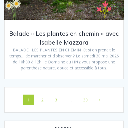
Balade « Les plantes en chemin » avec
Isabelle Mazzara
BALADE : LES PLANTES EN CHEMIN Et si on prenait le
temps… de marcher et d’observer ? Le samedi 30 mai 2026
de 10h30 à 12h, le Domaine du Hirtz vous propose une
parenthèse nature, douce et accessible à tous.
Navigation
Page
Page
Page
Page
1
2
3
…
30
au
sein
SEARCH