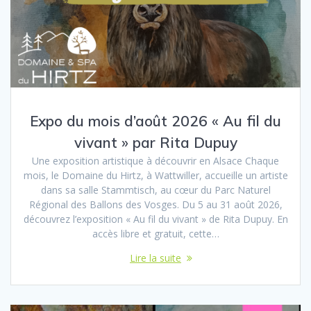
Expo du mois d’août 2026 « Au fil du
vivant » par Rita Dupuy
Une exposition artistique à découvrir en Alsace Chaque
mois, le Domaine du Hirtz, à Wattwiller, accueille un artiste
dans sa salle Stammtisch, au cœur du Parc Naturel
Régional des Ballons des Vosges. Du 5 au 31 août 2026,
découvrez l’exposition « Au fil du vivant » de Rita Dupuy. En
accès libre et gratuit, cette…
Lire la suite