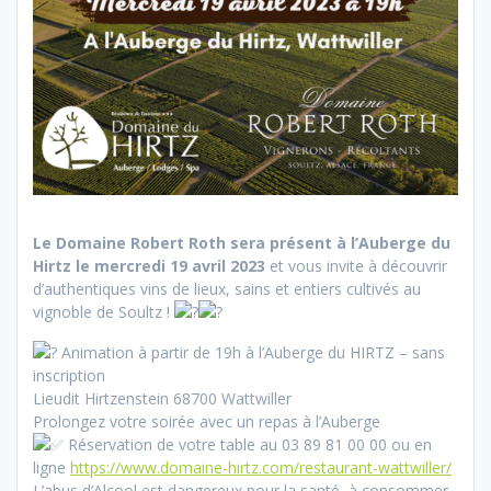
Le Domaine Robert Roth sera présent à l’Auberge du
Hirtz le mercredi 19 avril 2023
et vous invite à découvrir
d’authentiques vins de lieux, sains et entiers cultivés au
vignoble de Soultz !
Animation à partir de 19h à l’Auberge du HIRTZ – sans
inscription
Lieudit Hirtzenstein 68700 Wattwiller
Prolongez votre soirée avec un repas à l’Auberge
Réservation de votre table au 03 89 81 00 00 ou en
ligne
https://www.domaine-hirtz.com/restaurant-wattwiller/
L’abus d’Alcool est dangereux pour la santé, à consommer