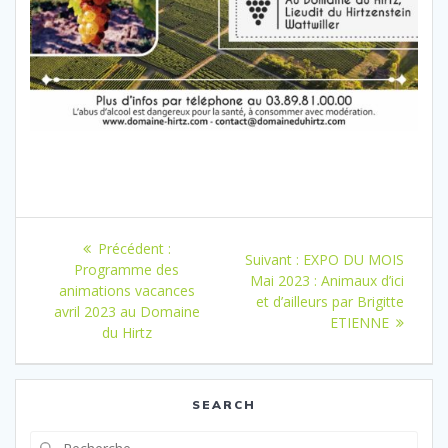
Navigation
Article
Précédent :
Article
Suivant :
EXPO DU MOIS
de
précédent
Programme des
suivant
Mai 2023 : Animaux d’ici
:
animations vacances
:
et d’ailleurs par Brigitte
l’article
avril 2023 au Domaine
ETIENNE
du Hirtz
SEARCH
Recherche